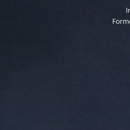
I
Form