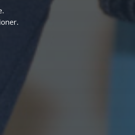
e.
oner.