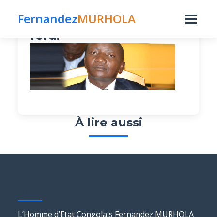
Fernandez
MURHOLA
Publié le 12 octobre 2015 par fmurhola dans
ferdi
À lire aussi
Murhola
L’Homme d’Etat Congolais Fernandez MURHOLA