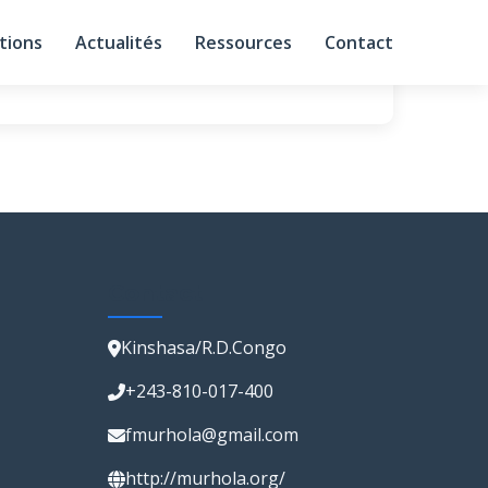
tions
Actualités
Ressources
Contact
Contact
Kinshasa/R.D.Congo
+243-810-017-400
fmurhola@gmail.com
http://murhola.org/