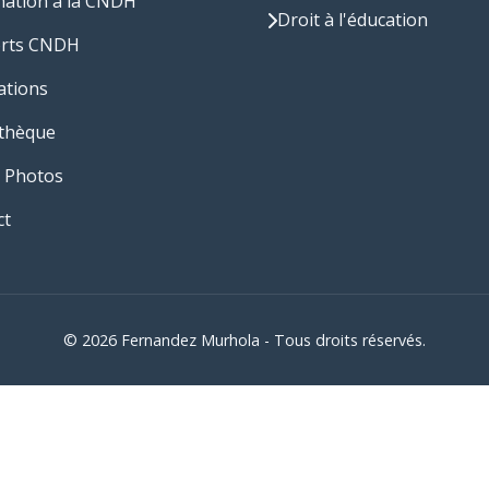
nation à la CNDH
Droit à l'éducation
rts CNDH
ations
thèque
 Photos
ct
© 2026 Fernandez Murhola - Tous droits réservés.