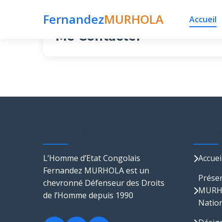
Fernandez
MURHOLA
Publié le 12 octobre 2015 par fmurhola dans
Accueil
Me Contacter
Murhola
Lien
L’Homme d’Etat Congolais
Accuei
Fernandez MURHOLA est un
Présen
chevronné Défenseur des Droits
MURHO
de l’Homme depuis 1990
Nation