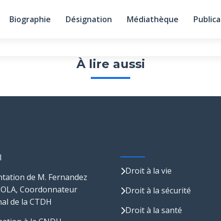
Biographie
Désignation
Médiathèque
Publica
À lire aussi
s Rapides
Domaines
d'Intervention
l
Droit à la vie
tation de M. Fernandez
LA, Coordonnateur
Droit à la sécurité
al de la CTDH
Droit à la santé