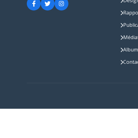
Désig
Rappo
Public
Média
Album
Conta