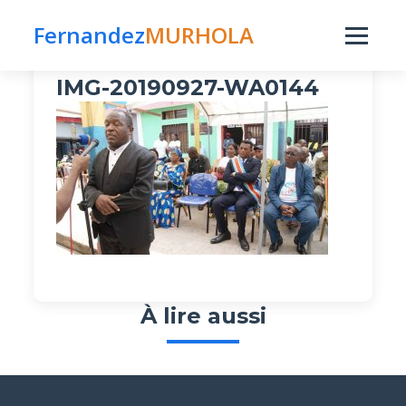
Fernandez
MURHOLA
Publié le 27 septembre 2019 par fmurhola
dans
IMG-20190927-WA0144
À lire aussi