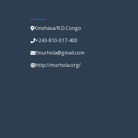
Contact
Kinshasa/R.D.Congo
+243-810-017-400
fmurhola@gmail.com
http://murhola.org/