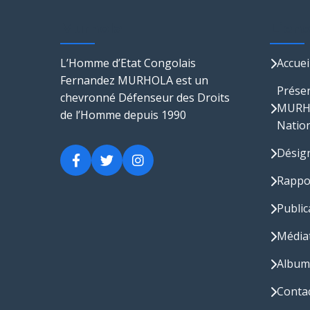
Murhola
Lien
L’Homme d’Etat Congolais
Accuei
Fernandez MURHOLA est un
Présen
chevronné Défenseur des Droits
MURHO
de l’Homme depuis 1990
Nation
Désig
Rappo
Public
Média
Album
Conta