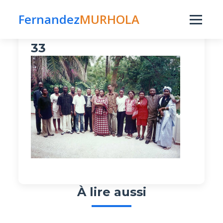
Fernandez
MURHOLA
Publié le 24 décembre 2015 par fmurhola
dans
33
À lire aussi