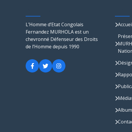
Murhola
Lien
L’Homme d’Etat Congolais
Accuei
Fernandez MURHOLA est un
Présen
chevronné Défenseur des Droits
MURHO
de l’Homme depuis 1990
Nation
Désig
Rappo
Public
Média
Album
Conta