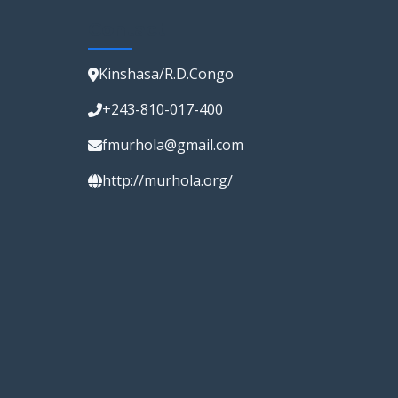
Contact
Kinshasa/R.D.Congo
+243-810-017-400
fmurhola@gmail.com
http://murhola.org/