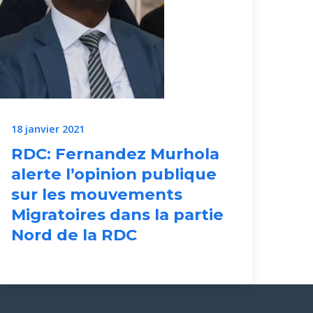
18 janvier 2021
RDC: Fernandez Murhola
alerte l’opinion publique
sur les mouvements
Migratoires dans la partie
Nord de la RDC